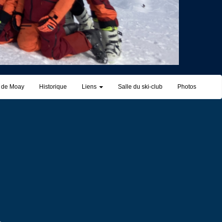
r de Moay
Historique
Liens
Salle du ski-club
Photos
.